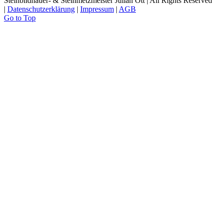
Steinbildhauer- & Steinmetzmeister Julian Ott | All Rights Reserved
|
Datenschutzerklärung
|
Impressum
|
AGB
Go to Top